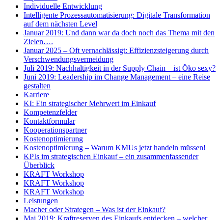
Individuelle Entwicklung
Intelligente Prozessautomatisierung: Digitale Transformation
auf dem nächsten Level
Januar 2019: Und dann war da doch noch das Thema mit den
Zielen….
Januar 2025 – Oft vernachlässigt: Effizienzsteigerung durch
Verschwendungsvermeidung
Juli 2019: Nachhaltigkeit in der Supply Chain – ist Öko sexy?
Juni 2019: Leadership im Change Management – eine Reise
gestalten
Karriere
KI: Ein strategischer Mehrwert im Einkauf
Kompetenzfelder
Kontaktformular
Kooperationspartner
Kostenoptimierung
Kostenoptimierung – Warum KMUs jetzt handeln müssen!
KPIs im strategischen Einkauf – ein zusammenfassender
Überblick
KRAFT Workshop
KRAFT Workshop
KRAFT Workshop
Leistungen
Macher oder Strategen – Was ist der Einkauf?
Mai 2019: Kraftreserven des Einkaufs entdecken – welcher