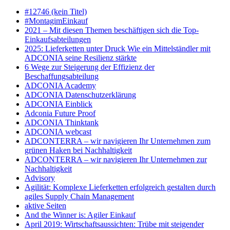
#12746 (kein Titel)
#MontagimEinkauf
2021 – Mit diesen Themen beschäftigen sich die Top-
Einkaufsabteilungen
2025: Lieferketten unter Druck Wie ein Mittelständler mit
ADCONIA seine Resilienz stärkte
6 Wege zur Steigerung der Effizienz der
Beschaffungsabteilung
ADCONIA Academy
ADCONIA Datenschutzerklärung
ADCONIA Einblick
Adconia Future Proof
ADCONIA Thinktank
ADCONIA webcast
ADCONTERRA – wir navigieren Ihr Unternehmen zum
grünen Haken bei Nachhaltigkeit
ADCONTERRA – wir navigieren Ihr Unternehmen zur
Nachhaltigkeit
Advisory
Agilität: Komplexe Lieferketten erfolgreich gestalten durch
agiles Supply Chain Management
aktive Seiten
And the Winner is: Agiler Einkauf
April 2019: Wirtschaftsaussichten: Trübe mit steigender