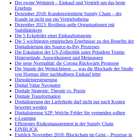
Der ewige Wettstreit – Einkauf und Vertrieb um das beste
Ergebnis
Dezember 2018: Kundenorientierte Supply Chain – der
Kunde ist nicht nur ein Vertriebsthema
Dezember 2023: Resilienz-agile Organisationen mit
Stabilitätskern
Die 5 Eckpfeiler einer Einkaufsstrategie
Die 5 wichtigsten empirischen Ergebnisse zu den Benefits der
Digitalisierung des Source-to-Pay Prozesses
Die Eskalation der US-Zollpolitik unter Präsident Trump:
Hintergründe, Auswirkungen und Meinungen
Die neue Normalität: die Corona Rückwärts Prognose
Die Stunde der Weitsichtigen … was die Blockade der Straße
von Hormus über nachhaltigen Einkauf lehrt
Dienstleistersteuerung
Digital Value Navigator
Digitale Strategie: Theorie vs. Praxis
Digitale Transformation
Digitalisierung der Lieferkette darf nicht nur nach Kosten
bewertet werden
Digitalisierung S2P: Welche Fehler Sie vermeiden sollten
e-Learning
Effizientes Risikomanagement in der Supply Chain
EINBLICK
Einblick November 2018: Blockchain im Geist – Prozesse in