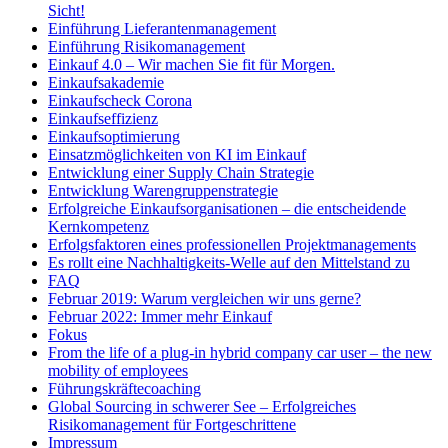
Sicht!
Einführung Lieferantenmanagement
Einführung Risikomanagement
Einkauf 4.0 – Wir machen Sie fit für Morgen.
Einkaufsakademie
Einkaufscheck Corona
Einkaufseffizienz
Einkaufsoptimierung
Einsatzmöglichkeiten von KI im Einkauf
Entwicklung einer Supply Chain Strategie
Entwicklung Warengruppenstrategie
Erfolgreiche Einkaufsorganisationen – die entscheidende
Kernkompetenz
Erfolgsfaktoren eines professionellen Projektmanagements
Es rollt eine Nachhaltigkeits-Welle auf den Mittelstand zu
FAQ
Februar 2019: Warum vergleichen wir uns gerne?
Februar 2022: Immer mehr Einkauf
Fokus
From the life of a plug-in hybrid company car user – the new
mobility of employees
Führungskräftecoaching
Global Sourcing in schwerer See – Erfolgreiches
Risikomanagement für Fortgeschrittene
Impressum