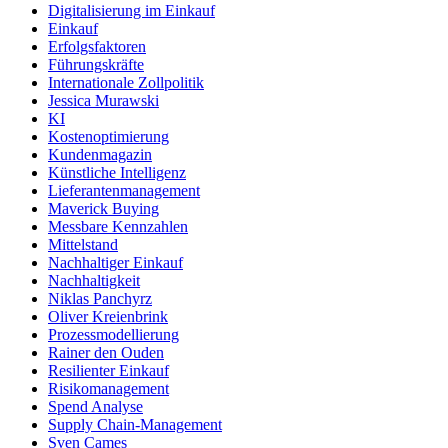
Digitalisierung im Einkauf
Einkauf
Erfolgsfaktoren
Führungskräfte
Internationale Zollpolitik
Jessica Murawski
KI
Kostenoptimierung
Kundenmagazin
Künstliche Intelligenz
Lieferantenmanagement
Maverick Buying
Messbare Kennzahlen
Mittelstand
Nachhaltiger Einkauf
Nachhaltigkeit
Niklas Panchyrz
Oliver Kreienbrink
Prozessmodellierung
Rainer den Ouden
Resilienter Einkauf
Risikomanagement
Spend Analyse
Supply Chain-Management
Sven Cames