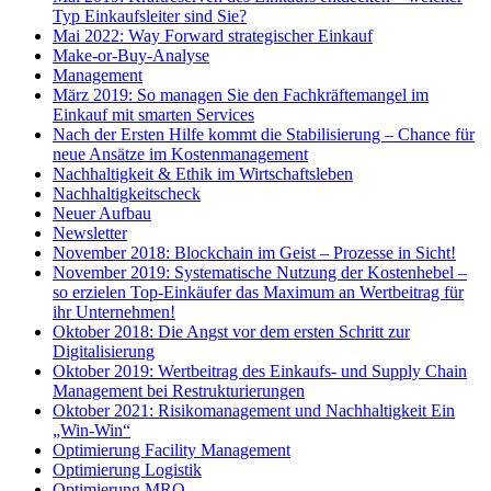
Typ Einkaufsleiter sind Sie?
Mai 2022: Way Forward strategischer Einkauf
Make-or-Buy-Analyse
Management
März 2019: So managen Sie den Fachkräftemangel im
Einkauf mit smarten Services
Nach der Ersten Hilfe kommt die Stabilisierung – Chance für
neue Ansätze im Kostenmanagement
Nachhaltigkeit & Ethik im Wirtschaftsleben
Nachhaltigkeitscheck
Neuer Aufbau
Newsletter
November 2018: Blockchain im Geist – Prozesse in Sicht!
November 2019: Systematische Nutzung der Kostenhebel –
so erzielen Top-Einkäufer das Maximum an Wertbeitrag für
ihr Unternehmen!
Oktober 2018: Die Angst vor dem ersten Schritt zur
Digitalisierung
Oktober 2019: Wertbeitrag des Einkaufs- und Supply Chain
Management bei Restrukturierungen
Oktober 2021: Risikomanagement und Nachhaltigkeit Ein
„Win-Win“
Optimierung Facility Management
Optimierung Logistik
Optimierung MRO