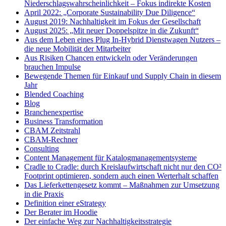
Niederschlagswahrscheinlichkeit – Fokus indirekte Kosten
April 2022: „Corporate Sustainability Due Diligence“
August 2019: Nachhaltigkeit im Fokus der Gesellschaft
August 2025: „Mit neuer Doppelspitze in die Zukunft“
Aus dem Leben eines Plug In-Hybrid Dienstwagen Nutzers –
die neue Mobilität der Mitarbeiter
Aus Risiken Chancen entwickeln oder Veränderungen
brauchen Impulse
Bewegende Themen für Einkauf und Supply Chain in diesem
Jahr
Blended Coaching
Blog
Branchenexpertise
Business Transformation
CBAM Zeitstrahl
CBAM-Rechner
Consulting
Content Management für Katalogmanagementsysteme
Cradle to Cradle: durch Kreislaufwirtschaft nicht nur den CO²
Footprint optimieren, sondern auch einen Werterhalt schaffen
Das Lieferkettengesetz kommt – Maßnahmen zur Umsetzung
in die Praxis
Definition einer eStrategy
Der Berater im Hoodie
Der einfache Weg zur Nachhaltigkeitsstrategie