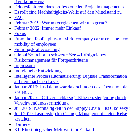
Kernkompetenz
Erfolgsfaktoren eines professionellen Projektmanagements
Es rollt eine Nachhaltigkeits-Welle auf den Mittelstand zu
FAQ
Februar 2019: Warum vergleichen wir uns gerne?
Februar 2022: Immer mehr Einkauf
Fokus
From the life of a plug-in hybrid company car user – the new
mobility of employees
Führungskräftecoaching
Global Sourcing in schwerer See – Erfolgreiches
Risikomanagement für Fortgeschrittene
Impressum
Individuelle Entwicklung
Intelligente Prozessautomatisierung: Digitale Transformation
auf dem nächsten Level
Januar 2019: Und dann war da doch noch das Thema mit den
Zielen….
Januar 2025 – Oft vernachlässigt: Effizienzsteigerung durch
Verschwendungsvermeidung
Juli 2019: Nachhaltigkeit in der Supply Chain – ist Öko sexy?
Juni 2019: Leadership im Change Management – eine Reise
gestalten
Karriere
KI: Ein strategischer Mehrwert im Einkauf