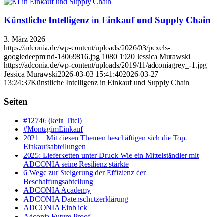
Künstliche Intelligenz in Einkauf und Supply Chain
3. März 2026
https://adconia.de/wp-content/uploads/2026/03/pexels-
googledeepmind-18069816.jpg
1080
1920
Jessica Murawski
https://adconia.de/wp-content/uploads/2019/11/adconiagrey_-1.jpg
Jessica Murawski
2026-03-03 15:41:40
2026-03-27
13:24:37
Künstliche Intelligenz in Einkauf und Supply Chain
Seiten
#12746 (kein Titel)
#MontagimEinkauf
2021 – Mit diesen Themen beschäftigen sich die Top-
Einkaufsabteilungen
2025: Lieferketten unter Druck Wie ein Mittelständler mit
ADCONIA seine Resilienz stärkte
6 Wege zur Steigerung der Effizienz der
Beschaffungsabteilung
ADCONIA Academy
ADCONIA Datenschutzerklärung
ADCONIA Einblick
Adconia Future Proof