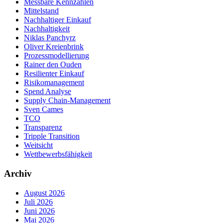
Messbare Kennzahlen
Mittelstand
Nachhaltiger Einkauf
Nachhaltigkeit
Niklas Panchyrz
Oliver Kreienbrink
Prozessmodellierung
Rainer den Ouden
Resilienter Einkauf
Risikomanagement
Spend Analyse
Supply Chain-Management
Sven Cames
TCO
Transparenz
Tripple Transition
Weitsicht
Wettbewerbsfähigkeit
Archiv
August 2026
Juli 2026
Juni 2026
Mai 2026