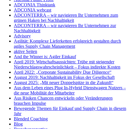
ADCONIA Thinktank
ADCONIA webcast
ADCONTERRA – wir navigieren Ihr Unternehmen zum
grünen Haken bei Nachhaltigkeit
ADCONTERRA – wir navigieren Ihr Unternehmen zur
Nachhaltigkeit
Advisory
Agilität: Komplexe Lieferketten erfolgreich gestalten durch
agiles Supply Chain Management
aktive Seiten
And the Winner is: Agiler Einkauf
April 2019: Wirtschaftsaussichten: Trübe mit steigender
Niederschlagswahrscheinlichkeit – Fokus indirekte Kosten
April 2022: „Corporate Sustainability Due Diligence“
August 2019: Nachhaltigkeit im Fokus der Gesellschaft
August 2025: „Mit neuer Doppelspitze in die Zukunft“
Aus dem Leben eines Plug In-Hybrid Dienstwagen Nutzers –
die neue Mobilität der Mitarbeiter
Aus Risiken Chancen entwickeln oder Veränderungen
brauchen Impulse
Bewegende Themen für Einkauf und Supply Chain in diesem
Jahr
Blended Coaching
Blog