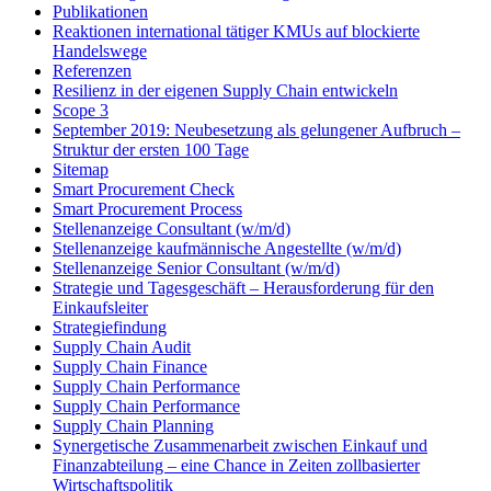
Publikationen
Reaktionen international tätiger KMUs auf blockierte
Handelswege
Referenzen
Resilienz in der eigenen Supply Chain entwickeln
Scope 3
September 2019: Neubesetzung als gelungener Aufbruch –
Struktur der ersten 100 Tage
Sitemap
Smart Procurement Check
Smart Procurement Process
Stellenanzeige Consultant (w/m/d)
Stellenanzeige kaufmännische Angestellte (w/m/d)
Stellenanzeige Senior Consultant (w/m/d)
Strategie und Tagesgeschäft – Herausforderung für den
Einkaufsleiter
Strategiefindung
Supply Chain Audit
Supply Chain Finance
Supply Chain Performance
Supply Chain Performance
Supply Chain Planning
Synergetische Zusammenarbeit zwischen Einkauf und
Finanzabteilung – eine Chance in Zeiten zollbasierter
Wirtschaftspolitik