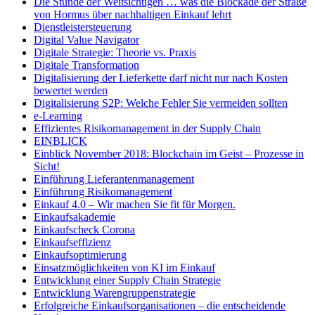
Die Stunde der Weitsichtigen … was die Blockade der Straße
von Hormus über nachhaltigen Einkauf lehrt
Dienstleistersteuerung
Digital Value Navigator
Digitale Strategie: Theorie vs. Praxis
Digitale Transformation
Digitalisierung der Lieferkette darf nicht nur nach Kosten
bewertet werden
Digitalisierung S2P: Welche Fehler Sie vermeiden sollten
e-Learning
Effizientes Risikomanagement in der Supply Chain
EINBLICK
Einblick November 2018: Blockchain im Geist – Prozesse in
Sicht!
Einführung Lieferantenmanagement
Einführung Risikomanagement
Einkauf 4.0 – Wir machen Sie fit für Morgen.
Einkaufsakademie
Einkaufscheck Corona
Einkaufseffizienz
Einkaufsoptimierung
Einsatzmöglichkeiten von KI im Einkauf
Entwicklung einer Supply Chain Strategie
Entwicklung Warengruppenstrategie
Erfolgreiche Einkaufsorganisationen – die entscheidende