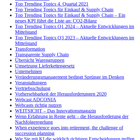
Top Trending Topics 4. Quartal 2021
Top Trending Topics für Einkauf & Supply Chain
Top Trending Topics für Einkauf & Supply Chain – Ein
neues KPI führt die Liste an: CO2-Bilanz
Top Trending Topics Q1 2024 – Aktuelle Entwicklungen im
Mittelstand
Top Trending Topics Q3 2023 – Aktuelle Entwicklungen im
Mittelstand
Transformation
Transparente Supply Chain
Übersicht Warengruppen
Umsetzung Lieferkettengesetz
Unternehmen
Veränderungsmanagement bedingt Sprünge im Denken
Veranstaltungen
Vertriebsschulung
Vorhersehbarkeit der Herausforderungen 2020
Webcast ADCONIA
Webcasts richtig nutzen
WEITSICHT – Das Innovationsmagazin
Wenn Erfahrung in Rente geht – die Herausforderung der
Nachfolgeregelung
When experience goes into retirement, the challenge of
succession planning
Wie Sie mit KI die wirklich richtigen Entscheidungen treffen