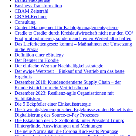
Branchenexpertise
Business Transformation
CBAM Zeitstrahl
CBAM-Rechner
Consulting
Content Management für Katalogmanagementsysteme
Cradle to Cradle: durch Kreislaufwirtschaft nicht nur den CO²
Footprint optimieren, sondern auch einen Werterhalt schaffen
Das Lieferkettengesetz kommt – Maßnahmen zur Umsetzung
in die Praxis
Definition einer eStrategy
Der Berater im Hoodie
Der einfache Weg zur Nachhaltigkeitsstrategie
Der ewige Wettstreit – Einkauf und Vertrieb um das beste
Ergebnis
Dezember 2018: Kundenorientierte Supply Chain – der
Kunde ist nicht nur ein Vertriebsthema
Dezember 2023: Resilienz-agile Organisationen mit
Stabilitätskern
Die 5 Eckpfeiler einer Einkaufsstrategie
Die 5 wichtigsten empirischen Ergebnisse zu den Benefits der
Digitalisierung des Source-to-Pay Prozesses
Die Eskalation der US-Zollpolitik unter Präsident Trump:
Hintergründe, Auswirkungen und Meinungen
Die neue Normalität: die Corona Rückwärts Prognose