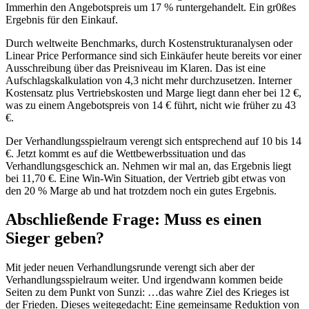
Immerhin den Angebotspreis um 17 % runtergehandelt. Ein gr0ßes
Ergebnis für den Einkauf.
Durch weltweite Benchmarks, durch Kostenstrukturanalysen oder
Linear Price Performance sind sich Einkäufer heute bereits vor einer
Ausschreibung über das Preisniveau im Klaren. Das ist eine
Aufschlagskalkulation von 4,3 nicht mehr durchzusetzen. Interner
Kostensatz plus Vertriebskosten und Marge liegt dann eher bei 12 €,
was zu einem Angebotspreis von 14 € führt, nicht wie früher zu 43
€.
Der Verhandlungsspielraum verengt sich entsprechend auf 10 bis 14
€. Jetzt kommt es auf die Wettbewerbssituation und das
Verhandlungsgeschick an. Nehmen wir mal an, das Ergebnis liegt
bei 11,70 €. Eine Win-Win Situation, der Vertrieb gibt etwas von
den 20 % Marge ab und hat trotzdem noch ein gutes Ergebnis.
Abschließende Frage: Muss es einen
Sieger geben?
Mit jeder neuen Verhandlungsrunde verengt sich aber der
Verhandlungsspielraum weiter. Und irgendwann kommen beide
Seiten zu dem Punkt von Sunzi: …das wahre Ziel des Krieges ist
der Frieden. Dieses weitegedacht: Eine gemeinsame Reduktion von