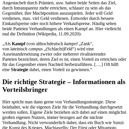
Angestachelt durch Prämien, usw. haben beide Seiten das Ziel,
durch Intransparenz mehr erreichen, schlauer zu sein als das
Gegenüber, ihre Machtposition auszuspielen. Jeder will Geld
verdienen, max. viel Geld verdienen. Entweder durch bessere
Einkaufspreise oder noch höhere Verkaufspreise. Häufig sehen
beide Parteien Verhandlungen als einen Kampf an. Hier vielleicht
mal die Definition (Wikipedia, 11.09.2020):
„Als
Kampf
(von althochdeutsch
kampel
„Zank“,
von lateinisch
campus
„(Schlacht)Feld“) wird eine
Auseinandersetzung zweier oder mehrerer rivalisierender
Parteien bezeichnet, deren Ziel es ist, einen Vorteil zu erreichen oder
für das Gegenüber einen Nachteil herbeizuführen. [….] Oft hilft
eine
Strategie
dabei, einen Vorteil zu gewinnen.“
Die richtige Strategie – Informationen als
Vorteilsbringer
Hier spricht man dann gerne von Verhandlungsstrategie. Diese
beinhaltet, wie die eigenen Ziele für die Verhandlung durchgesetzt
werden sollen. Eigene Ziele beziehen sich dabei auf einen möglichst
großen eigenen Nutzen, immer bezogen auf die nächste
Verhandlung. Nicht verwunderlich daher, dass ein Buch wie Sunzi:
die Kunst des Krieges, Machiavellis: Der Fürst oder Miyamoto