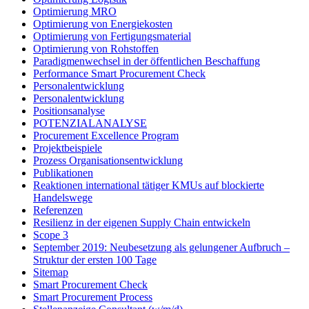
Optimierung MRO
Optimierung von Energiekosten
Optimierung von Fertigungsmaterial
Optimierung von Rohstoffen
Paradigmenwechsel in der öffentlichen Beschaffung
Performance Smart Procurement Check
Personalentwicklung
Personalentwicklung
Positionsanalyse
POTENZIALANALYSE
Procurement Excellence Program
Projektbeispiele
Prozess Organisationsentwicklung
Publikationen
Reaktionen international tätiger KMUs auf blockierte
Handelswege
Referenzen
Resilienz in der eigenen Supply Chain entwickeln
Scope 3
September 2019: Neubesetzung als gelungener Aufbruch –
Struktur der ersten 100 Tage
Sitemap
Smart Procurement Check
Smart Procurement Process