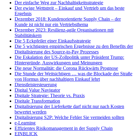
Der einfache Weg zur Nachhaltigkeitsstrategie
Der ewige Wettstreit – Einkauf und Vertrieb um das beste
Ergebnis
Dezember 2018: Kundenorientierte Supply Chain – der
Kunde ist nicht nur ein Vertriebsthema
Dezember 2023: Resilienz-agile Organisationen mit
Stabilitätskern
Die 5 Eckpfeiler einer Einkaufsstrategie
Die 5 wichtigsten empirischen Ergebnisse zu den Benefits der
Digitalisierung des Source-to-Pay Prozesses
Die Eskalation der US-Zollpolitik unter Präsident Trump:
Hintergründe, Auswirkungen und Meinungen
Die neue Normalität: die Corona Rückwärts Prognose
Die Stunde der Weitsichtigen … was die Blockade der Straße
von Hormus über nachhaltigen Einkauf lehrt
Dienstleistersteuerung
Digital Value Navigator
Digitale Strategie: Theorie vs. Praxis
Digitale Transformation
Digitalisierung der Lieferkette darf nicht nur nach Kosten
bewertet werden
Digitalisierung S2P: Welche Fehler Sie vermeiden sollten
e-Learning
Effizientes Risikomanagement in der Supply Chain
EINBLICK