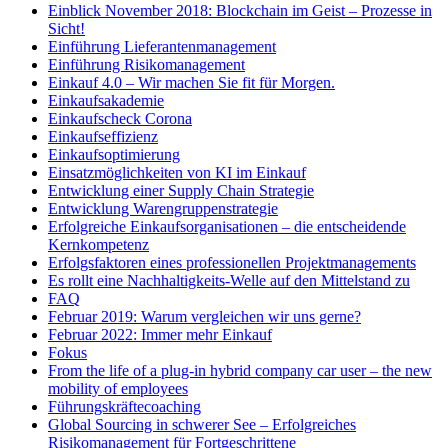
Einblick November 2018: Blockchain im Geist – Prozesse in
Sicht!
Einführung Lieferantenmanagement
Einführung Risikomanagement
Einkauf 4.0 – Wir machen Sie fit für Morgen.
Einkaufsakademie
Einkaufscheck Corona
Einkaufseffizienz
Einkaufsoptimierung
Einsatzmöglichkeiten von KI im Einkauf
Entwicklung einer Supply Chain Strategie
Entwicklung Warengruppenstrategie
Erfolgreiche Einkaufsorganisationen – die entscheidende
Kernkompetenz
Erfolgsfaktoren eines professionellen Projektmanagements
Es rollt eine Nachhaltigkeits-Welle auf den Mittelstand zu
FAQ
Februar 2019: Warum vergleichen wir uns gerne?
Februar 2022: Immer mehr Einkauf
Fokus
From the life of a plug-in hybrid company car user – the new
mobility of employees
Führungskräftecoaching
Global Sourcing in schwerer See – Erfolgreiches
Risikomanagement für Fortgeschrittene