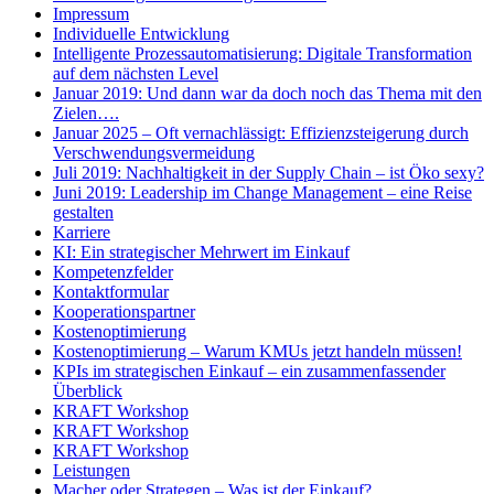
Impressum
Individuelle Entwicklung
Intelligente Prozessautomatisierung: Digitale Transformation
auf dem nächsten Level
Januar 2019: Und dann war da doch noch das Thema mit den
Zielen….
Januar 2025 – Oft vernachlässigt: Effizienzsteigerung durch
Verschwendungsvermeidung
Juli 2019: Nachhaltigkeit in der Supply Chain – ist Öko sexy?
Juni 2019: Leadership im Change Management – eine Reise
gestalten
Karriere
KI: Ein strategischer Mehrwert im Einkauf
Kompetenzfelder
Kontaktformular
Kooperationspartner
Kostenoptimierung
Kostenoptimierung – Warum KMUs jetzt handeln müssen!
KPIs im strategischen Einkauf – ein zusammenfassender
Überblick
KRAFT Workshop
KRAFT Workshop
KRAFT Workshop
Leistungen
Macher oder Strategen – Was ist der Einkauf?