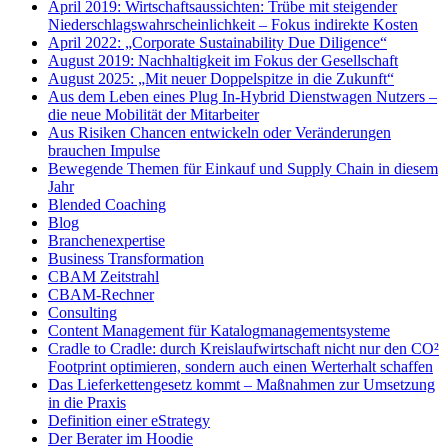
April 2019: Wirtschaftsaussichten: Trübe mit steigender
Niederschlagswahrscheinlichkeit – Fokus indirekte Kosten
April 2022: „Corporate Sustainability Due Diligence“
August 2019: Nachhaltigkeit im Fokus der Gesellschaft
August 2025: „Mit neuer Doppelspitze in die Zukunft“
Aus dem Leben eines Plug In-Hybrid Dienstwagen Nutzers –
die neue Mobilität der Mitarbeiter
Aus Risiken Chancen entwickeln oder Veränderungen
brauchen Impulse
Bewegende Themen für Einkauf und Supply Chain in diesem
Jahr
Blended Coaching
Blog
Branchenexpertise
Business Transformation
CBAM Zeitstrahl
CBAM-Rechner
Consulting
Content Management für Katalogmanagementsysteme
Cradle to Cradle: durch Kreislaufwirtschaft nicht nur den CO²
Footprint optimieren, sondern auch einen Werterhalt schaffen
Das Lieferkettengesetz kommt – Maßnahmen zur Umsetzung
in die Praxis
Definition einer eStrategy
Der Berater im Hoodie