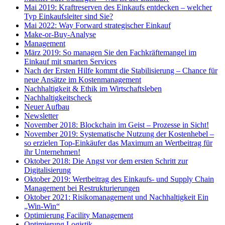
Mai 2019: Kraftreserven des Einkaufs entdecken – welcher
Typ Einkaufsleiter sind Sie?
Mai 2022: Way Forward strategischer Einkauf
Make-or-Buy-Analyse
Management
März 2019: So managen Sie den Fachkräftemangel im
Einkauf mit smarten Services
Nach der Ersten Hilfe kommt die Stabilisierung – Chance für
neue Ansätze im Kostenmanagement
Nachhaltigkeit & Ethik im Wirtschaftsleben
Nachhaltigkeitscheck
Neuer Aufbau
Newsletter
November 2018: Blockchain im Geist – Prozesse in Sicht!
November 2019: Systematische Nutzung der Kostenhebel –
so erzielen Top-Einkäufer das Maximum an Wertbeitrag für
ihr Unternehmen!
Oktober 2018: Die Angst vor dem ersten Schritt zur
Digitalisierung
Oktober 2019: Wertbeitrag des Einkaufs- und Supply Chain
Management bei Restrukturierungen
Oktober 2021: Risikomanagement und Nachhaltigkeit Ein
„Win-Win“
Optimierung Facility Management
Optimierung Logistik