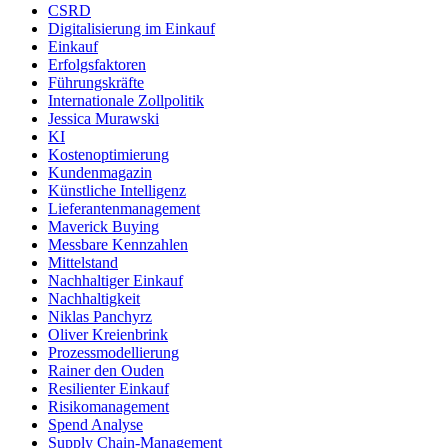
CSRD
Digitalisierung im Einkauf
Einkauf
Erfolgsfaktoren
Führungskräfte
Internationale Zollpolitik
Jessica Murawski
KI
Kostenoptimierung
Kundenmagazin
Künstliche Intelligenz
Lieferantenmanagement
Maverick Buying
Messbare Kennzahlen
Mittelstand
Nachhaltiger Einkauf
Nachhaltigkeit
Niklas Panchyrz
Oliver Kreienbrink
Prozessmodellierung
Rainer den Ouden
Resilienter Einkauf
Risikomanagement
Spend Analyse
Supply Chain-Management