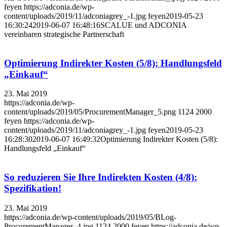
feyen
https://adconia.de/wp-
content/uploads/2019/11/adconiagrey_-1.jpg
feyen
2019-05-23
16:30:24
2019-06-07 16:48:16
SCALUE und ADCONIA
vereinbaren strategische Partnerschaft
Optimierung Indirekter Kosten (5/8): Handlungsfeld
„Einkauf“
23. Mai 2019
https://adconia.de/wp-
content/uploads/2019/05/ProcurementManager_5.png
1124
2000
feyen
https://adconia.de/wp-
content/uploads/2019/11/adconiagrey_-1.jpg
feyen
2019-05-23
16:28:30
2019-06-07 16:49:32
Optimierung Indirekter Kosten (5/8):
Handlungsfeld „Einkauf“
So reduzieren Sie Ihre Indirekten Kosten (4/8):
Spezifikation!
23. Mai 2019
https://adconia.de/wp-content/uploads/2019/05/BLog-
ProcurementManager_4.jpg
1124
2000
feyen
https://adconia.de/wp-