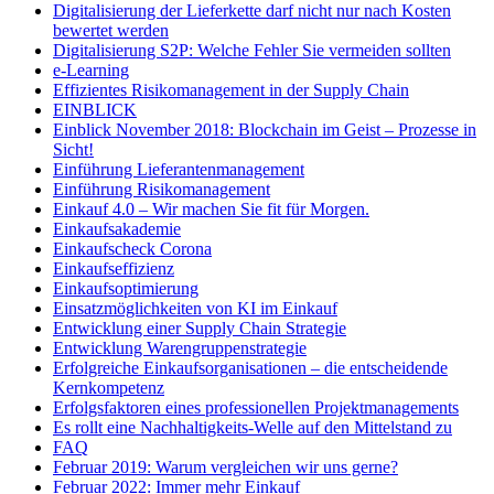
Digitalisierung der Lieferkette darf nicht nur nach Kosten
bewertet werden
Digitalisierung S2P: Welche Fehler Sie vermeiden sollten
e-Learning
Effizientes Risikomanagement in der Supply Chain
EINBLICK
Einblick November 2018: Blockchain im Geist – Prozesse in
Sicht!
Einführung Lieferantenmanagement
Einführung Risikomanagement
Einkauf 4.0 – Wir machen Sie fit für Morgen.
Einkaufsakademie
Einkaufscheck Corona
Einkaufseffizienz
Einkaufsoptimierung
Einsatzmöglichkeiten von KI im Einkauf
Entwicklung einer Supply Chain Strategie
Entwicklung Warengruppenstrategie
Erfolgreiche Einkaufsorganisationen – die entscheidende
Kernkompetenz
Erfolgsfaktoren eines professionellen Projektmanagements
Es rollt eine Nachhaltigkeits-Welle auf den Mittelstand zu
FAQ
Februar 2019: Warum vergleichen wir uns gerne?
Februar 2022: Immer mehr Einkauf