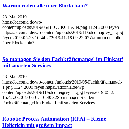
Warum reden alle über Blockchain?
23. Mai 2019
https://adconia.de/wp-
content/uploads/2019/05/BLOCKCHAIN.png
1124
2000
feyen
https://adconia.de/wp-content/uploads/2019/11/adconiagrey_-1.jpg
feyen
2019-05-23 16:44:27
2019-11-18 09:22:07
Warum reden alle
über Blockchain?
So managen Sie den Fachkräftemangel im Einkauf
mit smarten Services
23. Mai 2019
https://adconia.de/wp-content/uploads/2019/05/Fachkräftemangel-
1.png
1124
2000
feyen
https://adconia.de/wp-
content/uploads/2019/11/adconiagrey_-1.jpg
feyen
2019-05-23
16:42:27
2019-06-07 16:40:32
So managen Sie den
Fachkräftemangel im Einkauf mit smarten Services
Robotic Process Automation (RPA) – Kleine
Helferlein mit großem Impact