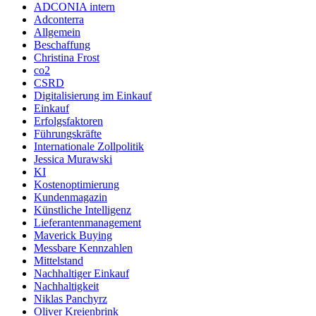
ADCONIA intern
Adconterra
Allgemein
Beschaffung
Christina Frost
co2
CSRD
Digitalisierung im Einkauf
Einkauf
Erfolgsfaktoren
Führungskräfte
Internationale Zollpolitik
Jessica Murawski
KI
Kostenoptimierung
Kundenmagazin
Künstliche Intelligenz
Lieferantenmanagement
Maverick Buying
Messbare Kennzahlen
Mittelstand
Nachhaltiger Einkauf
Nachhaltigkeit
Niklas Panchyrz
Oliver Kreienbrink