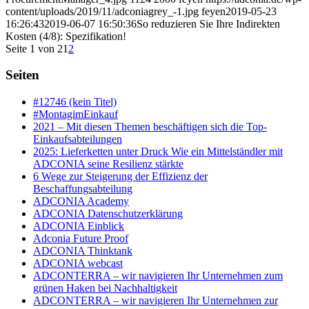
content/uploads/2019/11/adconiagrey_-1.jpg
feyen
2019-05-23
16:26:43
2019-06-07 16:50:36
So reduzieren Sie Ihre Indirekten
Kosten (4/8): Spezifikation!
Seite 1 von 2
1
2
Seiten
#12746 (kein Titel)
#MontagimEinkauf
2021 – Mit diesen Themen beschäftigen sich die Top-
Einkaufsabteilungen
2025: Lieferketten unter Druck Wie ein Mittelständler mit
ADCONIA seine Resilienz stärkte
6 Wege zur Steigerung der Effizienz der
Beschaffungsabteilung
ADCONIA Academy
ADCONIA Datenschutzerklärung
ADCONIA Einblick
Adconia Future Proof
ADCONIA Thinktank
ADCONIA webcast
ADCONTERRA – wir navigieren Ihr Unternehmen zum
grünen Haken bei Nachhaltigkeit
ADCONTERRA – wir navigieren Ihr Unternehmen zur