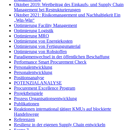
Oktober 2019: Wertbeitrag des Einkaufs- und Supply Chain
Management bei Restrukturierungen
Oktober 2021: Risikomanagement und Nachhaltigkeit Ein
„Win-Win“
Optimierung Facility Management
Optimierung Logistik
Optimierung MRO
Optimierung von Energiekosten
Optimierung von Fertigungsmaterial
Optimierung von Rohstoffen
Paradigmenwechsel in der öffentlichen Beschaffung
Performance Smart Procurement Check
Personalentwicklung
Personalentwicklung
Positionsanalyse
POTENZIALANALYSE
Procurement Excellence Program
Projektbeispiele
Prozess Organisationsentwicklung
Publikationen
Reaktionen international tätiger KMUs auf blockierte
Handelswege
Referenzen
Resilienz in der eigenen Supply Chain entwickeln
Scope 3