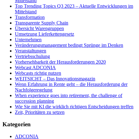
Mittelstand
Top Trending Topics Q3 2023 – Aktuelle Entwicklungen im
Mittelstand
Transformation
Transparente Supply Chain
Übersicht Warengruppen
Umsetzung Lieferkettengesetz
Unternehmen
Veränderungsmanagement bedingt Sprünge im Denken
Veranstaltungen
Vertriebsschulung
Vorhersehbarkeit der Herausforderungen 2020
Webcast ADCONIA
Webcasts richtig nutzen
WEITSICHT – Das Innovationsmagazin
Wenn Erfahrung in Rente geht – die Herausforderung der
Nachfolgeregelung
When experience goes into retirement, the challenge of
succession planning
Wie Sie mit KI die wirklich richtigen Entscheidungen treffen
Zeit, Prioritäten zu setzen
Kategorien
ADCONIA