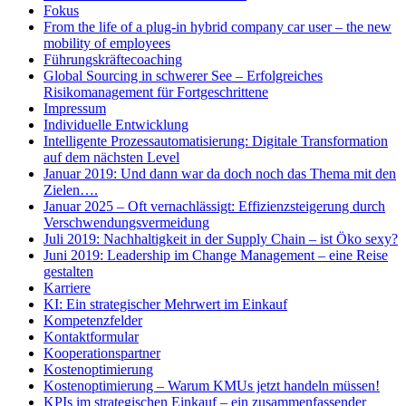
Fokus
From the life of a plug-in hybrid company car user – the new
mobility of employees
Führungskräftecoaching
Global Sourcing in schwerer See – Erfolgreiches
Risikomanagement für Fortgeschrittene
Impressum
Individuelle Entwicklung
Intelligente Prozessautomatisierung: Digitale Transformation
auf dem nächsten Level
Januar 2019: Und dann war da doch noch das Thema mit den
Zielen….
Januar 2025 – Oft vernachlässigt: Effizienzsteigerung durch
Verschwendungsvermeidung
Juli 2019: Nachhaltigkeit in der Supply Chain – ist Öko sexy?
Juni 2019: Leadership im Change Management – eine Reise
gestalten
Karriere
KI: Ein strategischer Mehrwert im Einkauf
Kompetenzfelder
Kontaktformular
Kooperationspartner
Kostenoptimierung
Kostenoptimierung – Warum KMUs jetzt handeln müssen!
KPIs im strategischen Einkauf – ein zusammenfassender