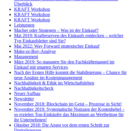
Überblick
KRAFT Workshop
KRAFT Workshop
KRAFT Workshop
Leistungen
Macher oder Strategen – Was ist der Einkauf?
Mai 2019: Kraftreserven des Einkaufs entdecken – welcher
Typ Einkaufsleiter sind Sie?
Mai 2022: Way Forward strategischer Einkauf
Make-or-Buy-Analyse
Management
März 2019: So managen Sie den Fachkräftemangel im
Einkauf mit smarten Services
Nach der Ersten Hilfe kommt die Stabilisierung – Chance für
neue Ansätze im Kostenmanagement
Nachhaltigkeit & Ethik im Wirtschaftsleben
Nachhaltigkeitscheck
Neuer Aufbau
Newsletter
November 2018: Blockchain im Geist – Prozesse in Sicht!
November 2019: Systematische Nutzung der Kostenhebel –
so erzielen Top-Einkäufer das Maximum an Wertbeitrag für
ihr Unternehmen!
Oktober 2018: Die Angst vor dem ersten Schritt zur
Digitalisierung