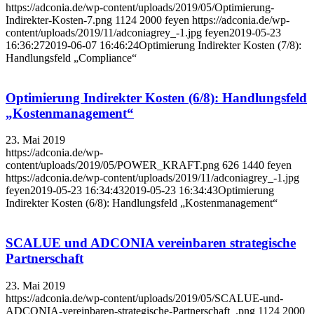
https://adconia.de/wp-content/uploads/2019/05/Optimierung-
Indirekter-Kosten-7.png
1124
2000
feyen
https://adconia.de/wp-
content/uploads/2019/11/adconiagrey_-1.jpg
feyen
2019-05-23
16:36:27
2019-06-07 16:46:24
Optimierung Indirekter Kosten (7/8):
Handlungsfeld „Compliance“
Optimierung Indirekter Kosten (6/8): Handlungsfeld
„Kostenmanagement“
23. Mai 2019
https://adconia.de/wp-
content/uploads/2019/05/POWER_KRAFT.png
626
1440
feyen
https://adconia.de/wp-content/uploads/2019/11/adconiagrey_-1.jpg
feyen
2019-05-23 16:34:43
2019-05-23 16:34:43
Optimierung
Indirekter Kosten (6/8): Handlungsfeld „Kostenmanagement“
SCALUE und ADCONIA vereinbaren strategische
Partnerschaft
23. Mai 2019
https://adconia.de/wp-content/uploads/2019/05/SCALUE-und-
ADCONIA-vereinbaren-strategische-Partnerschaft_.png
1124
2000