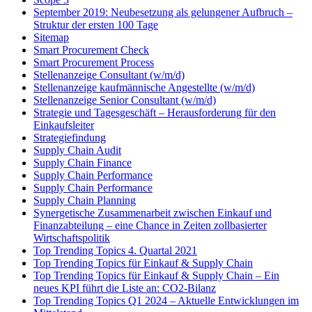
September 2019: Neubesetzung als gelungener Aufbruch –
Struktur der ersten 100 Tage
Sitemap
Smart Procurement Check
Smart Procurement Process
Stellenanzeige Consultant (w/m/d)
Stellenanzeige kaufmännische Angestellte (w/m/d)
Stellenanzeige Senior Consultant (w/m/d)
Strategie und Tagesgeschäft – Herausforderung für den
Einkaufsleiter
Strategiefindung
Supply Chain Audit
Supply Chain Finance
Supply Chain Performance
Supply Chain Performance
Supply Chain Planning
Synergetische Zusammenarbeit zwischen Einkauf und
Finanzabteilung – eine Chance in Zeiten zollbasierter
Wirtschaftspolitik
Top Trending Topics 4. Quartal 2021
Top Trending Topics für Einkauf & Supply Chain
Top Trending Topics für Einkauf & Supply Chain – Ein
neues KPI führt die Liste an: CO2-Bilanz
Top Trending Topics Q1 2024 – Aktuelle Entwicklungen im