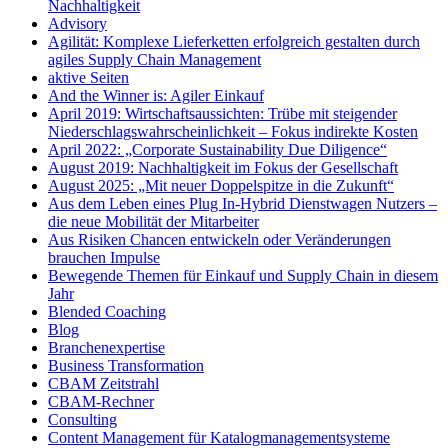
Nachhaltigkeit
Advisory
Agilität: Komplexe Lieferketten erfolgreich gestalten durch
agiles Supply Chain Management
aktive Seiten
And the Winner is: Agiler Einkauf
April 2019: Wirtschaftsaussichten: Trübe mit steigender
Niederschlagswahrscheinlichkeit – Fokus indirekte Kosten
April 2022: „Corporate Sustainability Due Diligence“
August 2019: Nachhaltigkeit im Fokus der Gesellschaft
August 2025: „Mit neuer Doppelspitze in die Zukunft“
Aus dem Leben eines Plug In-Hybrid Dienstwagen Nutzers –
die neue Mobilität der Mitarbeiter
Aus Risiken Chancen entwickeln oder Veränderungen
brauchen Impulse
Bewegende Themen für Einkauf und Supply Chain in diesem
Jahr
Blended Coaching
Blog
Branchenexpertise
Business Transformation
CBAM Zeitstrahl
CBAM-Rechner
Consulting
Content Management für Katalogmanagementsysteme