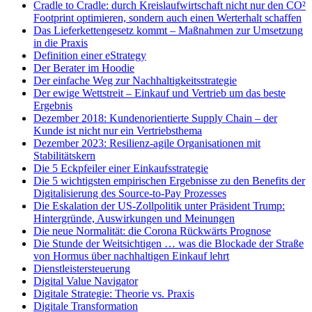
Cradle to Cradle: durch Kreislaufwirtschaft nicht nur den CO²
Footprint optimieren, sondern auch einen Werterhalt schaffen
Das Lieferkettengesetz kommt – Maßnahmen zur Umsetzung
in die Praxis
Definition einer eStrategy
Der Berater im Hoodie
Der einfache Weg zur Nachhaltigkeitsstrategie
Der ewige Wettstreit – Einkauf und Vertrieb um das beste
Ergebnis
Dezember 2018: Kundenorientierte Supply Chain – der
Kunde ist nicht nur ein Vertriebsthema
Dezember 2023: Resilienz-agile Organisationen mit
Stabilitätskern
Die 5 Eckpfeiler einer Einkaufsstrategie
Die 5 wichtigsten empirischen Ergebnisse zu den Benefits der
Digitalisierung des Source-to-Pay Prozesses
Die Eskalation der US-Zollpolitik unter Präsident Trump:
Hintergründe, Auswirkungen und Meinungen
Die neue Normalität: die Corona Rückwärts Prognose
Die Stunde der Weitsichtigen … was die Blockade der Straße
von Hormus über nachhaltigen Einkauf lehrt
Dienstleistersteuerung
Digital Value Navigator
Digitale Strategie: Theorie vs. Praxis
Digitale Transformation