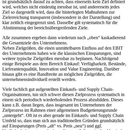
ist grundsätzlich darauf zu achten, dass einerseits kein Ziel definiert
wird, welches nicht eindeutig messbar ist, und andererseits jedes
Ziel so dargestellt wird, dass die hinterlegten Maßnahmen zur
Zielerreichung transparent (insbesondere in der Darstellung) und
klar zeitlich eingegrenzt sind. Dasselbe gilt systematisch für die
Abstimmung der bereichsübergreifenden Ziele.
Alle zusammen ergeben dann wiederum nach „oben“ kaskadierend
die Gesamtziele des Unternehmens.
Neben Zielgrößen, die einen unmittelbaren Einfluss auf den EBIT
des Unternehmens haben wie die klassischen Einsparungen, sind
weitere typische Zielgrößen messbar zu beplanen. Nachfolgend
einige Beispiele aus dem Bereich Einkauf: Verfügbarkeit, Bestände,
Lieferantenqualität, Innovation und Value Engineering. Darüber
hinaus gibt es eine Bandbreite an möglichen Zielgrößen, die
unternehmensindividuell erstellt werden.
Viele fachlich gut aufgestellten Einkaufs- und Supply Chain-
Organisationen, tun sich schwer diesen Zielprozess systematisch in
einem sich periodisch wiederholenden Prozess abzubilden. Dieses
kann z.B. daran liegen, dass insgesamt im Unternehmen der
Zielprozess im Rahmen einer allgemeinen Budgetierungsrunde
„untergeht“. Oft ist es aber gerade im Einkaufs- und Supply Chain
Umfeld so, dass man sich aus traditionellen Gründen grundsätzlich
auf Einsparungen (Preis „alt“ vs. Preis „neu“) und ggf.