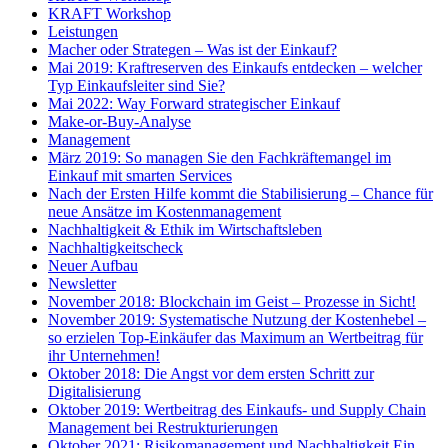
KRAFT Workshop
Leistungen
Macher oder Strategen – Was ist der Einkauf?
Mai 2019: Kraftreserven des Einkaufs entdecken – welcher
Typ Einkaufsleiter sind Sie?
Mai 2022: Way Forward strategischer Einkauf
Make-or-Buy-Analyse
Management
März 2019: So managen Sie den Fachkräftemangel im
Einkauf mit smarten Services
Nach der Ersten Hilfe kommt die Stabilisierung – Chance für
neue Ansätze im Kostenmanagement
Nachhaltigkeit & Ethik im Wirtschaftsleben
Nachhaltigkeitscheck
Neuer Aufbau
Newsletter
November 2018: Blockchain im Geist – Prozesse in Sicht!
November 2019: Systematische Nutzung der Kostenhebel –
so erzielen Top-Einkäufer das Maximum an Wertbeitrag für
ihr Unternehmen!
Oktober 2018: Die Angst vor dem ersten Schritt zur
Digitalisierung
Oktober 2019: Wertbeitrag des Einkaufs- und Supply Chain
Management bei Restrukturierungen
Oktober 2021: Risikomanagement und Nachhaltigkeit Ein