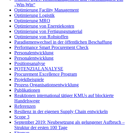
„Win-Win“
Optimierung Facility Management
Optimierung Logistik
Optimierung MRO
Optimierung von Energiekosten
Optimierung von Fertigungsmaterial
Optimierung von Rohstoffen
Paradigmenwechsel in der öffentlichen Beschaffung
Performance Smart Procurement Check
Personalentwicklung
Personalentwicklung
Positionsanalyse
POTENZIALANALYSE
Procurement Excellence Program
Projektbeispiele
Prozess Organisationsentwicklung
Publikationen
Reaktionen international tätiger KMUs auf blockierte
Handelswege
Referenzen
Resilienz in der eigenen Supply Chain entwickeln
Scope 3
September 2019: Neubesetzung als gelungener Aufbruch –
Struktur der ersten 100 Tage
Sitemap