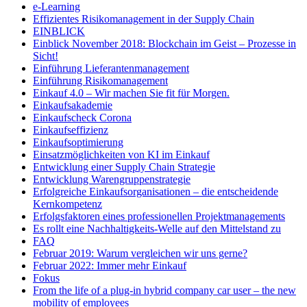
e-Learning
Effizientes Risikomanagement in der Supply Chain
EINBLICK
Einblick November 2018: Blockchain im Geist – Prozesse in
Sicht!
Einführung Lieferantenmanagement
Einführung Risikomanagement
Einkauf 4.0 – Wir machen Sie fit für Morgen.
Einkaufsakademie
Einkaufscheck Corona
Einkaufseffizienz
Einkaufsoptimierung
Einsatzmöglichkeiten von KI im Einkauf
Entwicklung einer Supply Chain Strategie
Entwicklung Warengruppenstrategie
Erfolgreiche Einkaufsorganisationen – die entscheidende
Kernkompetenz
Erfolgsfaktoren eines professionellen Projektmanagements
Es rollt eine Nachhaltigkeits-Welle auf den Mittelstand zu
FAQ
Februar 2019: Warum vergleichen wir uns gerne?
Februar 2022: Immer mehr Einkauf
Fokus
From the life of a plug-in hybrid company car user – the new
mobility of employees