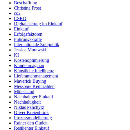
Beschaffung
Christina Frost
co2
CSRD
Digitalisierung im Einkauf
Einkauf
Erfolgsfaktoren
Führungskräfte
Internationale Zollpolitik
Jessica Murawski
KI
Kostenoptimierung
Kundenmagazin
Künstliche Intelligenz
Lieferantenmanagement
Maverick Buying
Messbare Kennzahlen
Mittelstand
Nachhaltiger Einkauf
Nachhaltigkeit
Niklas Panchyrz
Oliver Kreienbrink
Prozessmodellierung
Rainer den Ouden
Resilienter Einkauf