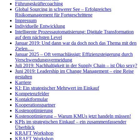
Führungskräftecoaching
Global Sourcing in schwerer See – Erfolgreiches
Risikomanagement für Fortgeschrittene
Impressum
Individuelle Entwicklung
Intelligente Prozessautomatisierung: Digitale Transformation
auf dem nächsten Level
Januar 2019: Und dann war da doch noch das Thema mit den
Zielen….
Januar 2025 – Oft vernachlässigt: Effizienzsteigerung durch
Verschwendungsvermeidung
Juli 2019: Nachhaltigkeit in der Supply Chain – ist Öko sexy?
Juni 2019: Leadership im Change Management – eine Reise
gestalten
Karriere
KI: Ein strategischer Mehrwert im Einkauf
Kompetenzfelder
Kontaktformular
Kooperationspartner
Kostenoptimierung
Kostenoptimierung – Warum KMUs jetzt handeln müssen!
KPIs im strategischen Einkauf – ein zusammenfassender
Überblick
KRAFT Workshop
KRAFT Workshop