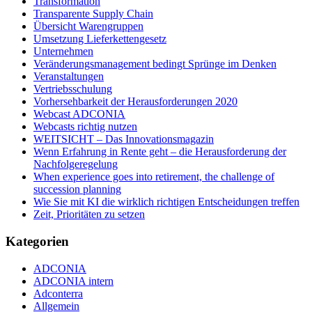
Transformation
Transparente Supply Chain
Übersicht Warengruppen
Umsetzung Lieferkettengesetz
Unternehmen
Veränderungsmanagement bedingt Sprünge im Denken
Veranstaltungen
Vertriebsschulung
Vorhersehbarkeit der Herausforderungen 2020
Webcast ADCONIA
Webcasts richtig nutzen
WEITSICHT – Das Innovationsmagazin
Wenn Erfahrung in Rente geht – die Herausforderung der
Nachfolgeregelung
When experience goes into retirement, the challenge of
succession planning
Wie Sie mit KI die wirklich richtigen Entscheidungen treffen
Zeit, Prioritäten zu setzen
Kategorien
ADCONIA
ADCONIA intern
Adconterra
Allgemein