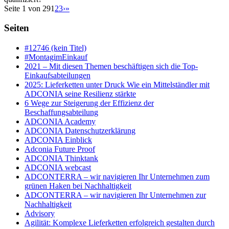
Seite 1 von 29
1
2
3
›
»
Seiten
#12746 (kein Titel)
#MontagimEinkauf
2021 – Mit diesen Themen beschäftigen sich die Top-
Einkaufsabteilungen
2025: Lieferketten unter Druck Wie ein Mittelständler mit
ADCONIA seine Resilienz stärkte
6 Wege zur Steigerung der Effizienz der
Beschaffungsabteilung
ADCONIA Academy
ADCONIA Datenschutzerklärung
ADCONIA Einblick
Adconia Future Proof
ADCONIA Thinktank
ADCONIA webcast
ADCONTERRA – wir navigieren Ihr Unternehmen zum
grünen Haken bei Nachhaltigkeit
ADCONTERRA – wir navigieren Ihr Unternehmen zur
Nachhaltigkeit
Advisory
Agilität: Komplexe Lieferketten erfolgreich gestalten durch