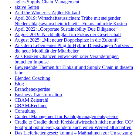
agiles Supply Chain Management
aktive Seiten
And the Winner is: Agiler Einkauf
April 2019: Wirtschaftsaussichten: Trübe mit steigender
Niederschlagswahrscheinlichkeit – Fokus indirekte Kosten
April 2022: „Corporate Sustainability Due Diligence“
August 2019: Nachhaltigkeit im Fokus der Gesellschaft
August 2025: „Mit neuer Doppelspitze in die Zukunft“
Aus dem Leben eines Plug In-Hybrid Dienstwagen Nutzers –
die neue Mobilität der Mitarbeiter
Aus Risiken Chancen entwickeln oder Veränderungen
brauchen Impulse
Bewegende Themen für Einkauf und Supply Chain in diesem
Jahr
Blended Coaching
Blog
Branchenexpertise
Business Transformation
CBAM Zeitstrahl
CBAM-Rechner
Consulting
Content Management für Katalogmanagementsysteme
Cradle to Cradle: durch Kreislaufwirtschaft nicht nur den CO²
Footprint optimieren, sondern auch einen Werterhalt schaffen
Das Lieferkettengesetz kommt – Maßnahmen zur Umsetzung