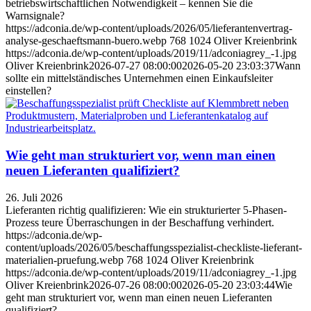
betriebswirtschaftlichen Notwendigkeit – kennen Sie die
Warnsignale?
https://adconia.de/wp-content/uploads/2026/05/lieferantenvertrag-
analyse-geschaeftsmann-buero.webp
768
1024
Oliver Kreienbrink
https://adconia.de/wp-content/uploads/2019/11/adconiagrey_-1.jpg
Oliver Kreienbrink
2026-07-27 08:00:00
2026-05-20 23:03:37
Wann
sollte ein mittelständisches Unternehmen einen Einkaufsleiter
einstellen?
Wie geht man strukturiert vor, wenn man einen
neuen Lieferanten qualifiziert?
26. Juli 2026
Lieferanten richtig qualifizieren: Wie ein strukturierter 5-Phasen-
Prozess teure Überraschungen in der Beschaffung verhindert.
https://adconia.de/wp-
content/uploads/2026/05/beschaffungsspezialist-checkliste-lieferant-
materialien-pruefung.webp
768
1024
Oliver Kreienbrink
https://adconia.de/wp-content/uploads/2019/11/adconiagrey_-1.jpg
Oliver Kreienbrink
2026-07-26 08:00:00
2026-05-20 23:03:44
Wie
geht man strukturiert vor, wenn man einen neuen Lieferanten
qualifiziert?