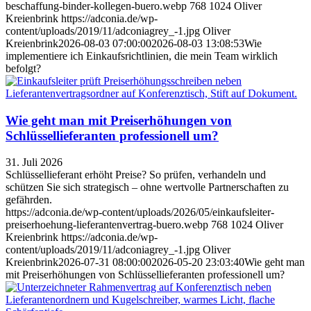
beschaffung-binder-kollegen-buero.webp
768
1024
Oliver
Kreienbrink
https://adconia.de/wp-
content/uploads/2019/11/adconiagrey_-1.jpg
Oliver
Kreienbrink
2026-08-03 07:00:00
2026-08-03 13:08:53
Wie
implementiere ich Einkaufsrichtlinien, die mein Team wirklich
befolgt?
Wie geht man mit Preiserhöhungen von
Schlüssellieferanten professionell um?
31. Juli 2026
Schlüssellieferant erhöht Preise? So prüfen, verhandeln und
schützen Sie sich strategisch – ohne wertvolle Partnerschaften zu
gefährden.
https://adconia.de/wp-content/uploads/2026/05/einkaufsleiter-
preiserhoehung-lieferantenvertrag-buero.webp
768
1024
Oliver
Kreienbrink
https://adconia.de/wp-
content/uploads/2019/11/adconiagrey_-1.jpg
Oliver
Kreienbrink
2026-07-31 08:00:00
2026-05-20 23:03:40
Wie geht man
mit Preiserhöhungen von Schlüssellieferanten professionell um?