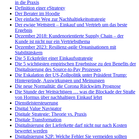
in die Praxis
Definition einer eStrategy
Der Berater im Hoodie
Der einfache Weg zur Nachhaltigkeitsstrategie
Der ewige Wettstreit – Einkauf und Vertrieb um das beste
Ergebnis
Dezember 2018: Kundenorientierte Supply Chain – der
Kunde ist nicht nur ein Vertriebsthema
Dezember 2023: Resilienz-agile Organisationen mit
Stabilitätskern
Die 5 Eckpfeiler einer Einkaufsstrategie
Die 5 wichtigsten empirischen Ergebnisse zu den Benefits der
Digitalisierung des Source-to-Pay Prozesses
Die Eskalation der US-Zollpolitik unter Präsident Trump:
Hintergründe, Auswirkungen und Meinungen
Die neue Normalität: die Corona Rückwärts Prognose
Die Stunde der Weitsichtigen … was die Blockade der Straße
von Hormus über nachhaltigen Einkauf lehrt
Dienstleistersteuerung
Digital Value Navigator
Digitale Strategie: Theorie vs. Praxis
Digitale Transformation
Digitalisierung der Lieferkette darf nicht nur nach Kosten
bewertet werden
Digitalisierung S2P: Welche Fehler Sie vermeiden sollten