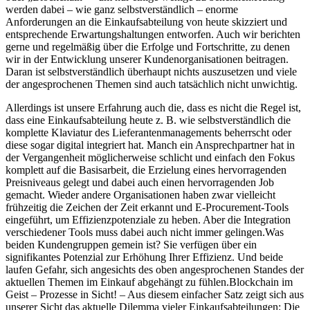
werden dabei – wie ganz selbstverständlich – enorme
Anforderungen an die Einkaufsabteilung von heute skizziert und
entsprechende Erwartungshaltungen entworfen. Auch wir berichten
gerne und regelmäßig über die Erfolge und Fortschritte, zu denen
wir in der Entwicklung unserer Kundenorganisationen beitragen.
Daran ist selbstverständlich überhaupt nichts auszusetzen und viele
der angesprochenen Themen sind auch tatsächlich nicht unwichtig.
Allerdings ist unsere Erfahrung auch die, dass es nicht die Regel ist,
dass eine Einkaufsabteilung heute z. B. wie selbstverständlich die
komplette Klaviatur des Lieferantenmanagements beherrscht oder
diese sogar digital integriert hat. Manch ein Ansprechpartner hat in
der Vergangenheit möglicherweise schlicht und einfach den Fokus
komplett auf die Basisarbeit, die Erzielung eines hervorragenden
Preisniveaus gelegt und dabei auch einen hervorragenden Job
gemacht. Wieder andere Organisationen haben zwar vielleicht
frühzeitig die Zeichen der Zeit erkannt und E-Procurement-Tools
eingeführt, um Effizienzpotenziale zu heben. Aber die Integration
verschiedener Tools muss dabei auch nicht immer gelingen.Was
beiden Kundengruppen gemein ist? Sie verfügen über ein
signifikantes Potenzial zur Erhöhung Ihrer Effizienz. Und beide
laufen Gefahr, sich angesichts des oben angesprochenen Standes der
aktuellen Themen im Einkauf abgehängt zu fühlen.Blockchain im
Geist – Prozesse in Sicht! – Aus diesem einfacher Satz zeigt sich aus
unserer Sicht das aktuelle Dilemma vieler Einkaufsabteilungen: Die