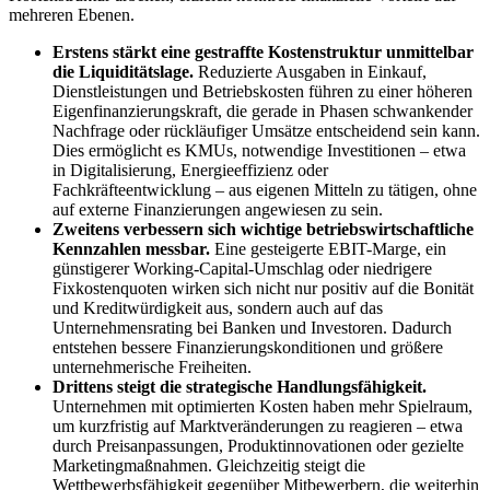
mehreren Ebenen.
Erstens stärkt eine gestraffte Kostenstruktur unmittelbar
die Liquiditätslage.
Reduzierte Ausgaben in Einkauf,
Dienstleistungen und Betriebskosten führen zu einer höheren
Eigenfinanzierungskraft, die gerade in Phasen schwankender
Nachfrage oder rückläufiger Umsätze entscheidend sein kann.
Dies ermöglicht es KMUs, notwendige Investitionen – etwa
in Digitalisierung, Energieeffizienz oder
Fachkräfteentwicklung – aus eigenen Mitteln zu tätigen, ohne
auf externe Finanzierungen angewiesen zu sein.
Zweitens verbessern sich wichtige betriebswirtschaftliche
Kennzahlen messbar.
Eine gesteigerte EBIT-Marge, ein
günstigerer Working-Capital-Umschlag oder niedrigere
Fixkostenquoten wirken sich nicht nur positiv auf die Bonität
und Kreditwürdigkeit aus, sondern auch auf das
Unternehmensrating bei Banken und Investoren. Dadurch
entstehen bessere Finanzierungskonditionen und größere
unternehmerische Freiheiten.
Drittens steigt die strategische Handlungsfähigkeit.
Unternehmen mit optimierten Kosten haben mehr Spielraum,
um kurzfristig auf Marktveränderungen zu reagieren – etwa
durch Preisanpassungen, Produktinnovationen oder gezielte
Marketingmaßnahmen. Gleichzeitig steigt die
Wettbewerbsfähigkeit gegenüber Mitbewerbern, die weiterhin