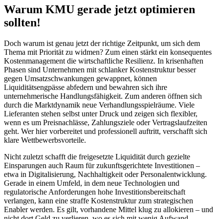
Warum KMU gerade jetzt optimieren
sollten!
Doch warum ist genau jetzt der richtige Zeitpunkt, um sich dem
Thema mit Priorität zu widmen? Zum einen stärkt ein konsequentes
Kostenmanagement die wirtschaftliche Resilienz. In krisenhaften
Phasen sind Unternehmen mit schlanker Kostenstruktur besser
gegen Umsatzschwankungen gewappnet, können
Liquiditätsengpässe abfedern und bewahren sich ihre
unternehmerische Handlungsfähigkeit. Zum anderen öffnen sich
durch die Marktdynamik neue Verhandlungsspielräume. Viele
Lieferanten stehen selbst unter Druck und zeigen sich flexibler,
wenn es um Preisnachlässe, Zahlungsziele oder Vertragslaufzeiten
geht. Wer hier vorbereitet und professionell auftritt, verschafft sich
klare Wettbewerbsvorteile.
Nicht zuletzt schafft die freigesetzte Liquidität durch gezielte
Einsparungen auch Raum für zukunftsgerichtete Investitionen –
etwa in Digitalisierung, Nachhaltigkeit oder Personalentwicklung.
Gerade in einem Umfeld, in dem neue Technologien und
regulatorische Anforderungen hohe Investitionsbereitschaft
verlangen, kann eine straffe Kostenstruktur zum strategischen
Enabler werden. Es gilt, vorhandene Mittel klug zu allokieren – und
nicht dort Geld zu verlieren, wo es sich mit wenig Aufwand