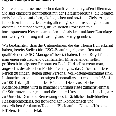
Zahlreiche Unternehmen stehen damit vor einem großen Dilemma.
Sie sind einerseits konfrontiert mit der Herausforderung, die Balance
zwischen ökonomischen, ökologischen und sozialen Zielsetzungen
für sich zu finden. Gleichzeitig allerdings sehen sie sich gerade auf
diesem Gebiet noch wenig strukturierten Prozessen mit
intransparenten Kostenpotenzialen und -risiken, unklarer Datenlage
und wenig Erfahrung mit Lösungsansätzen gegenüber.
Wir beobachten, dass die Unternehmen, die das Thema früh erkannt
haben, bereits Stellen für „ESG-Beauftragte“ geschaffen und mit
qualifizierten „ESG-Managern“ besetzt haben. In der Regel findet
man einen entsprechend qualifizierten Mitarbeitenden selten
griffbereit im eigenen Ressourcen Pool. Und selbst wenn man,
angesichts des aktuellen Fachkräftemangels, das Glück hat, diese
Person zu finden, stehen unter Personal-Vollkostenbetrachtung (inkl.
Lohnnebenkosten und sonstigen Personalkosten) erst einmal 65 bis
zu 100 Tsd. € jährlich in den Büchern. Diese zusätzliche
Kostenbelastung wird in mancher Führungsetage zunächst einmal
für Stirnrunzeln sorgen – und dies unter Umständen auch nicht ganz
zu Unrecht. Denn die Bemessung des tatsächlichen individuellen
Ressourcenbedarfs, der notwendigen Kompetenzen und
zusätzlichen Strukturen/Tools mit Blick auf die Nutzen-/Kosten-
Effizienz ist nicht trivial.