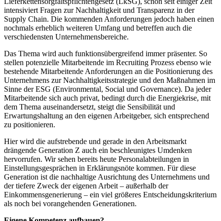
Lieferkettensorgfaltspflichtengesetz (LkSG), schon seit einiger Zeit
intensiviert Fragen zur Nachhaltigkeit und Transparenz in der
Supply Chain. Die kommenden Anforderungen jedoch haben einen
nochmals erheblich weiteren Umfang und betreffen auch die
verschiedensten Unternehmensbereiche.
Das Thema wird auch funktionsübergreifend immer präsenter. So
stellen potenzielle Mitarbeitende im Recruiting Prozess ebenso wie
bestehende Mitarbeitende Anforderungen an die Positionierung des
Unternehmens zur Nachhaltigkeitsstrategie und den Maßnahmen im
Sinne der ESG (Environmental, Social und Governance). Da jeder
Mitarbeitende sich auch privat, bedingt durch die Energiekrise, mit
dem Thema auseinandersetzt, steigt die Sensibilität und
Erwartungshaltung an den eigenen Arbeitgeber, sich entsprechend
zu positionieren.
Hier wird die aufstrebende und gerade in den Arbeitsmarkt
drängende Generation Z auch ein beschleunigtes Umdenken
hervorrufen. Wir sehen bereits heute Personalabteilungen in
Einstellungsgesprächen in Erklärungsnöte kommen. Für diese
Generation ist die nachhaltige Ausrichtung des Unternehmens und
der tiefere Zweck der eigenen Arbeit – außerhalb der
Einkommensgenerierung – ein viel größeres Entscheidungskriterium
als noch bei vorangehenden Generationen.
Eigene Kompetenz aufbauen?