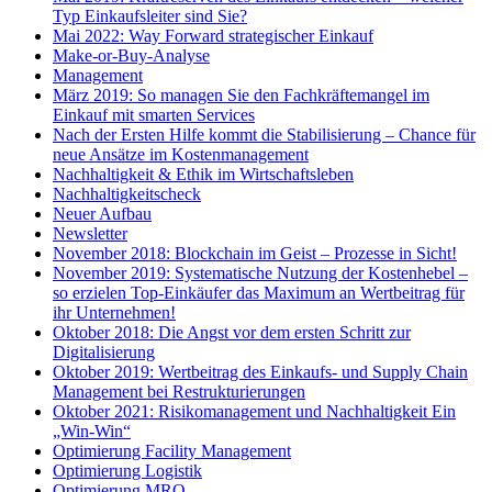
Typ Einkaufsleiter sind Sie?
Mai 2022: Way Forward strategischer Einkauf
Make-or-Buy-Analyse
Management
März 2019: So managen Sie den Fachkräftemangel im
Einkauf mit smarten Services
Nach der Ersten Hilfe kommt die Stabilisierung – Chance für
neue Ansätze im Kostenmanagement
Nachhaltigkeit & Ethik im Wirtschaftsleben
Nachhaltigkeitscheck
Neuer Aufbau
Newsletter
November 2018: Blockchain im Geist – Prozesse in Sicht!
November 2019: Systematische Nutzung der Kostenhebel –
so erzielen Top-Einkäufer das Maximum an Wertbeitrag für
ihr Unternehmen!
Oktober 2018: Die Angst vor dem ersten Schritt zur
Digitalisierung
Oktober 2019: Wertbeitrag des Einkaufs- und Supply Chain
Management bei Restrukturierungen
Oktober 2021: Risikomanagement und Nachhaltigkeit Ein
„Win-Win“
Optimierung Facility Management
Optimierung Logistik
Optimierung MRO