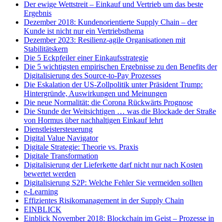
Der ewige Wettstreit – Einkauf und Vertrieb um das beste
Ergebnis
Dezember 2018: Kundenorientierte Supply Chain – der
Kunde ist nicht nur ein Vertriebsthema
Dezember 2023: Resilienz-agile Organisationen mit
Stabilitätskern
Die 5 Eckpfeiler einer Einkaufsstrategie
Die 5 wichtigsten empirischen Ergebnisse zu den Benefits der
Digitalisierung des Source-to-Pay Prozesses
Die Eskalation der US-Zollpolitik unter Präsident Trump:
Hintergründe, Auswirkungen und Meinungen
Die neue Normalität: die Corona Rückwärts Prognose
Die Stunde der Weitsichtigen … was die Blockade der Straße
von Hormus über nachhaltigen Einkauf lehrt
Dienstleistersteuerung
Digital Value Navigator
Digitale Strategie: Theorie vs. Praxis
Digitale Transformation
Digitalisierung der Lieferkette darf nicht nur nach Kosten
bewertet werden
Digitalisierung S2P: Welche Fehler Sie vermeiden sollten
e-Learning
Effizientes Risikomanagement in der Supply Chain
EINBLICK
Einblick November 2018: Blockchain im Geist – Prozesse in