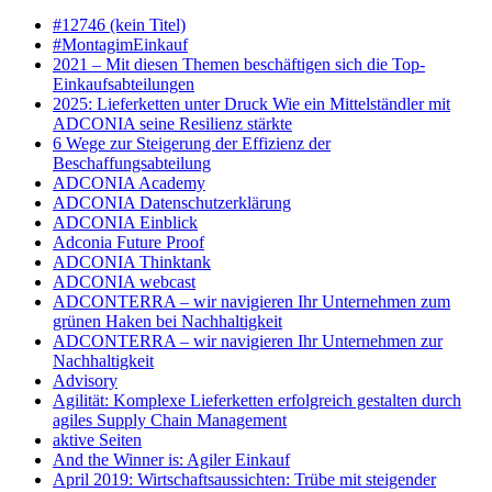
#12746 (kein Titel)
#MontagimEinkauf
2021 – Mit diesen Themen beschäftigen sich die Top-
Einkaufsabteilungen
2025: Lieferketten unter Druck Wie ein Mittelständler mit
ADCONIA seine Resilienz stärkte
6 Wege zur Steigerung der Effizienz der
Beschaffungsabteilung
ADCONIA Academy
ADCONIA Datenschutzerklärung
ADCONIA Einblick
Adconia Future Proof
ADCONIA Thinktank
ADCONIA webcast
ADCONTERRA – wir navigieren Ihr Unternehmen zum
grünen Haken bei Nachhaltigkeit
ADCONTERRA – wir navigieren Ihr Unternehmen zur
Nachhaltigkeit
Advisory
Agilität: Komplexe Lieferketten erfolgreich gestalten durch
agiles Supply Chain Management
aktive Seiten
And the Winner is: Agiler Einkauf
April 2019: Wirtschaftsaussichten: Trübe mit steigender