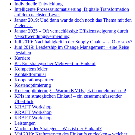
Individuelle Entwicklung
Intelligente Prozessautomatisierung: Digitale Transformation
auf dem nächsten Level
Januar 2019: Und dann war da doch noch das Thema mit den
Zielen….
Januar 2025 – Oft vernachlässigt: Effizienzsteigerung durch
Verschwendungsvermeidung
Juli 2019: Nachhaltigkeit in der Supply Chain – ist Öko sexy?
Juni 2019: Leadership im Change Management – eine Reise
gestalten
Karriere
KI: Ein strategischer Mehrwert im Einkauf
Kompetenzfelder
Kontaktformular
Kooperationspartner
Kostenoptimierung
Kostenoptimierung – Warum KMUs jetzt handeln müssen!
KPIs im strategischen Einkauf – ein zusammenfassender
Überblick
KRAFT Workshop
KRAFT Workshop
KRAFT Workshop
Leistungen
Macher oder Strategen – Was ist der Einkauf?
Mai 2019: Kraftreserven des Einkaufs entdecken – welcher