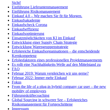
Sicht!
Einführung Lieferantenmanagement
Einführung Risikomanagement
Einkauf 4.0 – Wir machen Sie fit für Morgen.
Einkaufsakademie
Einkaufscheck Corona
Einkaufseffizienz
Einkaufsoptimierung
Einsatzmöglichkeiten von KI im Einkauf
Entwicklung einer Supply Chain Strategie
Entwicklung Warengruppenstrategie
Erfolgreiche Einkaufsorganisationen – die entscheidende
Kernkompetenz
Erfolgsfaktoren eines professionellen Projektmanagements
Es rollt eine Nachhaltigkeits-Welle auf den Mittelstand zu
FAQ
Februar 2019: Warum vergleichen wir uns gerne?
Februar 2022: Immer mehr Einkauf
Fokus
From the life of a plug-in hybrid company car user – the new
mobility of employees
Führungskräftecoaching
Global Sourcing in schwerer See – Erfolgreiches
Risikomanagement für Fortgeschrittene
Impressum