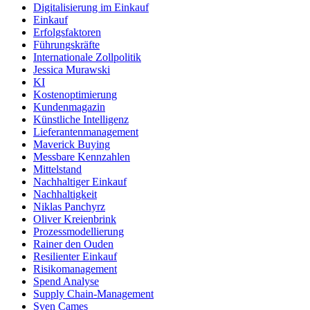
Digitalisierung im Einkauf
Einkauf
Erfolgsfaktoren
Führungskräfte
Internationale Zollpolitik
Jessica Murawski
KI
Kostenoptimierung
Kundenmagazin
Künstliche Intelligenz
Lieferantenmanagement
Maverick Buying
Messbare Kennzahlen
Mittelstand
Nachhaltiger Einkauf
Nachhaltigkeit
Niklas Panchyrz
Oliver Kreienbrink
Prozessmodellierung
Rainer den Ouden
Resilienter Einkauf
Risikomanagement
Spend Analyse
Supply Chain-Management
Sven Cames