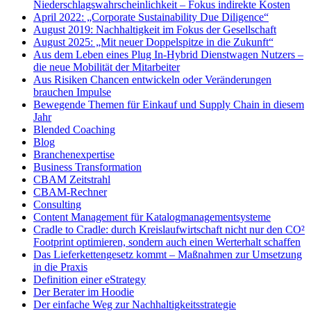
Niederschlagswahrscheinlichkeit – Fokus indirekte Kosten
April 2022: „Corporate Sustainability Due Diligence“
August 2019: Nachhaltigkeit im Fokus der Gesellschaft
August 2025: „Mit neuer Doppelspitze in die Zukunft“
Aus dem Leben eines Plug In-Hybrid Dienstwagen Nutzers –
die neue Mobilität der Mitarbeiter
Aus Risiken Chancen entwickeln oder Veränderungen
brauchen Impulse
Bewegende Themen für Einkauf und Supply Chain in diesem
Jahr
Blended Coaching
Blog
Branchenexpertise
Business Transformation
CBAM Zeitstrahl
CBAM-Rechner
Consulting
Content Management für Katalogmanagementsysteme
Cradle to Cradle: durch Kreislaufwirtschaft nicht nur den CO²
Footprint optimieren, sondern auch einen Werterhalt schaffen
Das Lieferkettengesetz kommt – Maßnahmen zur Umsetzung
in die Praxis
Definition einer eStrategy
Der Berater im Hoodie
Der einfache Weg zur Nachhaltigkeitsstrategie