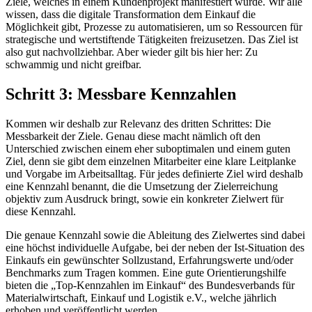
Ziele, welches in einem Kundenprojekt manifestiert wurde. Wir alle
wissen, dass die digitale Transformation dem Einkauf die
Möglichkeit gibt, Prozesse zu automatisieren, um so Ressourcen für
strategische und wertstiftende Tätigkeiten freizusetzen. Das Ziel ist
also gut nachvollziehbar. Aber wieder gilt bis hier her: Zu
schwammig und nicht greifbar.
Schritt 3: Messbare Kennzahlen
Kommen wir deshalb zur Relevanz des dritten Schrittes: Die
Messbarkeit der Ziele. Genau diese macht nämlich oft den
Unterschied zwischen einem eher suboptimalen und einem guten
Ziel, denn sie gibt dem einzelnen Mitarbeiter eine klare Leitplanke
und Vorgabe im Arbeitsalltag. Für jedes definierte Ziel wird deshalb
eine Kennzahl benannt, die die Umsetzung der Zielerreichung
objektiv zum Ausdruck bringt, sowie ein konkreter Zielwert für
diese Kennzahl.
Die genaue Kennzahl sowie die Ableitung des Zielwertes sind dabei
eine höchst individuelle Aufgabe, bei der neben der Ist-Situation des
Einkaufs ein gewünschter Sollzustand, Erfahrungswerte und/oder
Benchmarks zum Tragen kommen. Eine gute Orientierungshilfe
bieten die „Top-Kennzahlen im Einkauf“ des Bundesverbands für
Materialwirtschaft, Einkauf und Logistik e.V., welche jährlich
erhoben und veröffentlicht werden.