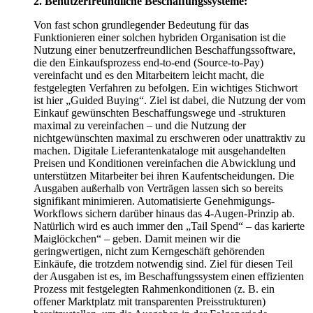
2. Benutzerfreundliche Beschaffungssysteme:
Von fast schon grundlegender Bedeutung für das
Funktionieren einer solchen hybriden Organisation ist die
Nutzung einer benutzerfreundlichen Beschaffungssoftware,
die den Einkaufsprozess end-to-end (Source-to-Pay)
vereinfacht und es den Mitarbeitern leicht macht, die
festgelegten Verfahren zu befolgen. Ein wichtiges Stichwort
ist hier „Guided Buying“. Ziel ist dabei, die Nutzung der vom
Einkauf gewünschten Beschaffungswege und -strukturen
maximal zu vereinfachen – und die Nutzung der
nichtgewünschten maximal zu erschweren oder unattraktiv zu
machen. Digitale Lieferantenkataloge mit ausgehandelten
Preisen und Konditionen vereinfachen die Abwicklung und
unterstützen Mitarbeiter bei ihren Kaufentscheidungen. Die
Ausgaben außerhalb von Verträgen lassen sich so bereits
signifikant minimieren. Automatisierte Genehmigungs-
Workflows sichern darüber hinaus das 4-Augen-Prinzip ab.
Natürlich wird es auch immer den „Tail Spend“ – das karierte
Maiglöckchen“ – geben. Damit meinen wir die
geringwertigen, nicht zum Kerngeschäft gehörenden
Einkäufe, die trotzdem notwendig sind. Ziel für diesen Teil
der Ausgaben ist es, im Beschaffungssystem einen effizienten
Prozess mit festgelegten Rahmenkonditionen (z. B. ein
offener Marktplatz mit transparenten Preisstrukturen)