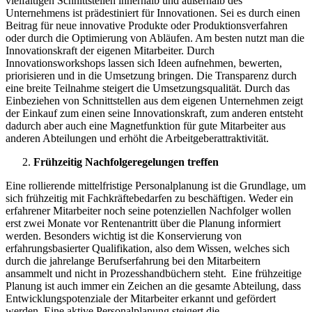
vielfältigen Schnittstellen innerhalb und außerhalb des
Unternehmens ist prädestiniert für Innovationen. Sei es durch einen
Beitrag für neue innovative Produkte oder Produktionsverfahren
oder durch die Optimierung von Abläufen. Am besten nutzt man die
Innovationskraft der eigenen Mitarbeiter. Durch
Innovationsworkshops lassen sich Ideen aufnehmen, bewerten,
priorisieren und in die Umsetzung bringen. Die Transparenz durch
eine breite Teilnahme steigert die Umsetzungsqualität. Durch das
Einbeziehen von Schnittstellen aus dem eigenen Unternehmen zeigt
der Einkauf zum einen seine Innovationskraft, zum anderen entsteht
dadurch aber auch eine Magnetfunktion für gute Mitarbeiter aus
anderen Abteilungen und erhöht die Arbeitgeberattraktivität.
Frühzeitig Nachfolgeregelungen treffen
Eine rollierende mittelfristige Personalplanung ist die Grundlage, um
sich frühzeitig mit Fachkräftebedarfen zu beschäftigen. Weder ein
erfahrener Mitarbeiter noch seine potenziellen Nachfolger wollen
erst zwei Monate vor Rentenantritt über die Planung informiert
werden. Besonders wichtig ist die Konservierung von
erfahrungsbasierter Qualifikation, also dem Wissen, welches sich
durch die jahrelange Berufserfahrung bei den Mitarbeitern
ansammelt und nicht in Prozesshandbüchern steht. Eine frühzeitige
Planung ist auch immer ein Zeichen an die gesamte Abteilung, dass
Entwicklungspotenziale der Mitarbeiter erkannt und gefördert
werden. Eine aktive Personalplanung steigert die