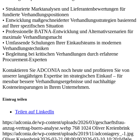
• Strukturierte Marktanalysen und Lieferantenbewertungen für
fundierte Verhandlungspositionen
• Entwicklung maßgeschneiderter Verhandlungsstrategien basierend
auf Ihrer spezifischen Situation
• Professionelle BATNA-Entwicklung und Alternativszenarien für
maximale Verhandlungsmacht
• Umfassende Schulungen Ihrer Einkaufsteams in modernen
Verhandlungstechniken
• Begleitung bei kritischen Verhandlungen durch erfahrene
Procurement-Experten
Kontaktieren Sie ADCONIA noch heute und profitieren Sie von
unserer langjährigen Expertise im strategischen Einkauf – für
messbar bessere Verhandlungsergebnisse und nachhaltige
Kosteneinsparungen in Ihrem Unternehmen.
Eintrag teilen
Teilen auf LinkedIn
https://adconia.de/wp-content/uploads/2026/03/geschaeftsfrau-
anzug-vertrag-buero-analyse.webp
768
1024
Oliver Kreienbrink
https://adconia.de/wp-content/uploads/2019/11/adconiagrey_-1.jpg
Oliver Kreienbrink
2026-03-21 08:00:00
2026-03-10 10:20:04
Wie