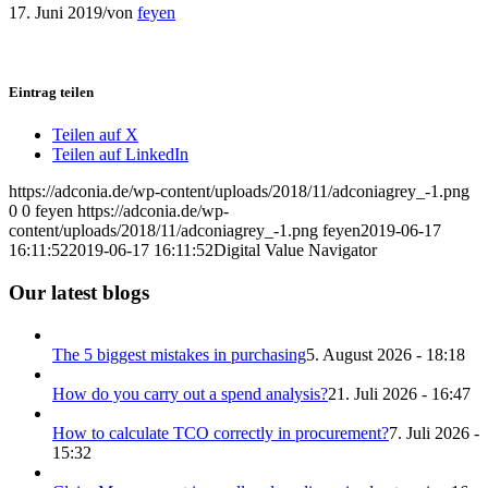
17. Juni 2019
/
von
feyen
Eintrag teilen
Teilen auf X
Teilen auf LinkedIn
https://adconia.de/wp-content/uploads/2018/11/adconiagrey_-1.png
0
0
feyen
https://adconia.de/wp-
content/uploads/2018/11/adconiagrey_-1.png
feyen
2019-06-17
16:11:52
2019-06-17 16:11:52
Digital Value Navigator
Our latest blogs
The 5 biggest mistakes in purchasing
5. August 2026 - 18:18
How do you carry out a spend analysis?
21. Juli 2026 - 16:47
How to calculate TCO correctly in procurement?
7. Juli 2026 -
15:32