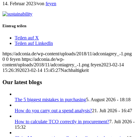
14. Februar 2023
/
von
feyen
Eintrag teilen
Teilen auf X
Teilen auf LinkedIn
https://adconia.de/wp-content/uploads/2018/11/adconiagrey_-1.png
0
0
feyen
https://adconia.de/wp-
content/uploads/2018/11/adconiagrey_-1.png
feyen
2023-02-14
15:26:39
2023-02-14 15:45:27
Nachhaltigkeit
Our latest blogs
The 5 biggest mistakes in purchasing
5. August 2026 - 18:18
How do you carry out a spend analysis?
21. Juli 2026 - 16:47
How to calculate TCO correctly in procurement?
7. Juli 2026 -
15:32