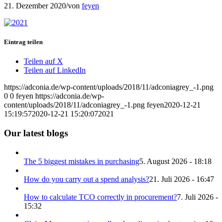
21. Dezember 2020
/
von
feyen
Eintrag teilen
Teilen auf X
Teilen auf LinkedIn
https://adconia.de/wp-content/uploads/2018/11/adconiagrey_-1.png
0
0
feyen
https://adconia.de/wp-
content/uploads/2018/11/adconiagrey_-1.png
feyen
2020-12-21
15:19:57
2020-12-21 15:20:07
2021
Our latest blogs
The 5 biggest mistakes in purchasing
5. August 2026 - 18:18
How do you carry out a spend analysis?
21. Juli 2026 - 16:47
How to calculate TCO correctly in procurement?
7. Juli 2026 -
15:32