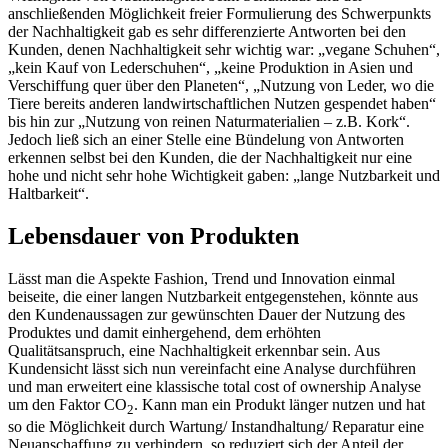
anschließenden Möglichkeit freier Formulierung des Schwerpunkts
der Nachhaltigkeit gab es sehr differenzierte Antworten bei den
Kunden, denen Nachhaltigkeit sehr wichtig war: „vegane Schuhen“,
„kein Kauf von Lederschuhen“, „keine Produktion in Asien und
Verschiffung quer über den Planeten“, „Nutzung von Leder, wo die
Tiere bereits anderen landwirtschaftlichen Nutzen gespendet haben“
bis hin zur „Nutzung von reinen Naturmaterialien – z.B. Kork“.
Jedoch ließ sich an einer Stelle eine Bündelung von Antworten
erkennen selbst bei den Kunden, die der Nachhaltigkeit nur eine
hohe und nicht sehr hohe Wichtigkeit gaben: „lange Nutzbarkeit und
Haltbarkeit“.
Lebensdauer von Produkten
Lässt man die Aspekte Fashion, Trend und Innovation einmal
beiseite, die einer langen Nutzbarkeit entgegenstehen, könnte aus
den Kundenaussagen zur gewünschten Dauer der Nutzung des
Produktes und damit einhergehend, dem erhöhten
Qualitätsanspruch, eine Nachhaltigkeit erkennbar sein. Aus
Kundensicht lässt sich nun vereinfacht eine Analyse durchführen
und man erweitert eine klassische total cost of ownership Analyse
um den Faktor CO
. Kann man ein Produkt länger nutzen und hat
2
so die Möglichkeit durch Wartung/ Instandhaltung/ Reparatur eine
Neuanschaffung zu verhindern, so reduziert sich der Anteil der