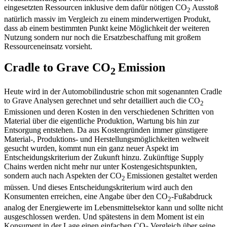
eingesetzten Ressourcen inklusive dem dafür nötigen CO
Ausstoß
2
natürlich massiv im Vergleich zu einem minderwertigen Produkt,
dass ab einem bestimmten Punkt keine Möglichkeit der weiteren
Nutzung sondern nur noch die Ersatzbeschaffung mit großem
Ressourceneinsatz vorsieht.
Cradle to Grave CO
Emission
2
Heute wird in der Automobilindustrie schon mit sogenannten Cradle
to Grave Analysen gerechnet und sehr detailliert auch die CO
2
Emissionen und deren Kosten in den verschiedenen Schritten von
Material über die eigentliche Produktion, Wartung bis hin zur
Entsorgung entstehen. Da aus Kostengründen immer günstigere
Material-, Produktions- und Herstellungsmöglichkeiten weltweit
gesucht wurden, kommt nun ein ganz neuer Aspekt im
Entscheidungskriterium der Zukunft hinzu. Zukünftige Supply
Chains werden nicht mehr nur unter Kostengesichtspunkten,
sondern auch nach Aspekten der CO
Emissionen gestaltet werden
2
müssen. Und dieses Entscheidungskriterium wird auch den
Konsumenten erreichen, eine Angabe über den CO
-Fußabdruck
2
analog der Energiewerte im Lebensmittelsektor kann und sollte nicht
ausgeschlossen werden. Und spätestens in dem Moment ist ein
Konsument in der Lage einen einfachen CO
Vergleich über seine