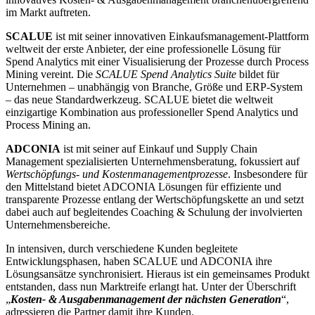
im Markt auftreten.
SCALUE
ist mit seiner innovativen Einkaufsmanagement-Plattform
weltweit der erste Anbieter, der eine professionelle Lösung für
Spend Analytics mit einer Visualisierung der Prozesse durch Process
Mining vereint. Die
SCALUE Spend Analytics Suite
bildet für
Unternehmen – unabhängig von Branche, Größe und ERP-System
– das neue Standardwerkzeug. SCALUE bietet die weltweit
einzigartige Kombination aus professioneller Spend Analytics und
Process Mining an.
ADCONIA
ist mit seiner auf Einkauf und Supply Chain
Management spezialisierten Unternehmensberatung, fokussiert auf
Wertschöpfungs- und Kostenmanagementprozesse
. Insbesondere für
den Mittelstand bietet ADCONIA Lösungen für effiziente und
transparente Prozesse entlang der Wertschöpfungskette an und setzt
dabei auch auf begleitendes Coaching & Schulung der involvierten
Unternehmensbereiche.
In intensiven, durch verschiedene Kunden begleitete
Entwicklungsphasen, haben SCALUE und ADCONIA ihre
Lösungsansätze synchronisiert. Hieraus ist ein gemeinsames Produkt
entstanden, dass nun Marktreife erlangt hat. Unter der Überschrift
„
Kosten- & Ausgabenmanagement der nächsten Generation
“,
adressieren die Partner damit ihre Kunden.