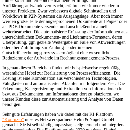
immer so ist und erhebliche manuelle Prüfungs- und
Aufklärungsaufwände verursacht, erfahren wir immer wieder in
unseren Projekten. Zwar verbessern digitale Schnittstellen und
Workflows in P2P-Systemen die Ausgangslage. Aber noch immer
werden große Teile der angesprochenen Dokumente auf Papier oder
als PDF-Dokumente versendet und anschließend manuell
weiterbearbeitet. Die automatisierte Erfassung der Informationen aus
unterschiedlichen Dokumenten- und Lieferanten-Formaten, deren
Überprüfung, ggf. gezielte Weitergabe im Falle von Abweichungen
oder aber Zuführung zur Zahlung – oder in einen
Gutschriftsrechnungsprozess – ermöglicht eine wesentliche
Reduzierung der Aufwände im Rechnungsmanagement-Prozess.
In genau diesen Bereichen finden wir beispielsweise regelmäßig
wesentliche Hebel zur Realisierung von Prozesseffizienzen. Die
Lösung ist eine Kombination aus verschiedenen Technologien,
Fähigkeiten und automatisierten Abläufen mit folgendem Ziel: Die
Erkennung, Kategorisierung und Extraktion von Informationen in
bzw. aus Dokumenten, um Informationen dort zu platzieren, wo
unsere Kunden diese zur Automatisierung und Analyse von Daten
benötigen.
Sehr gute Erfahrungen haben wir dabei mit der KI-Plattform
“Konfuzio”
unseres Netzwerkpartners Helm & Nagel GmbH
gemacht. Sie ist selbständig anpassbar, stetig lernend und integrier-
sowie erweiterbar. Die Plattform wurde 2020 mit dem „Digital