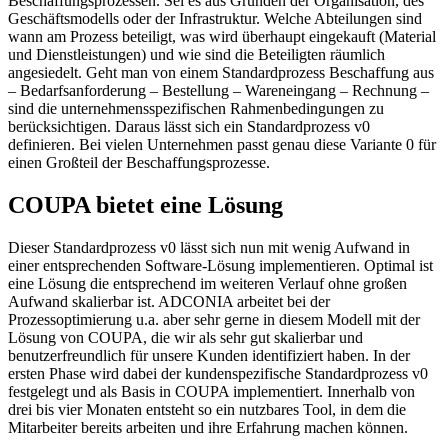
Beschaffungsprozessen. Sei es aus Gründen der Organisation, des
Geschäftsmodells oder der Infrastruktur. Welche Abteilungen sind
wann am Prozess beteiligt, was wird überhaupt eingekauft (Material
und Dienstleistungen) und wie sind die Beteiligten räumlich
angesiedelt. Geht man von einem Standardprozess Beschaffung aus
– Bedarfsanforderung – Bestellung – Wareneingang – Rechnung –
sind die unternehmensspezifischen Rahmenbedingungen zu
berücksichtigen. Daraus lässt sich ein Standardprozess v0
definieren. Bei vielen Unternehmen passt genau diese Variante 0 für
einen Großteil der Beschaffungsprozesse.
COUPA bietet eine Lösung
Dieser Standardprozess v0 lässt sich nun mit wenig Aufwand in
einer entsprechenden Software-Lösung implementieren. Optimal ist
eine Lösung die entsprechend im weiteren Verlauf ohne großen
Aufwand skalierbar ist. ADCONIA arbeitet bei der
Prozessoptimierung u.a. aber sehr gerne in diesem Modell mit der
Lösung von COUPA, die wir als sehr gut skalierbar und
benutzerfreundlich für unsere Kunden identifiziert haben. In der
ersten Phase wird dabei der kundenspezifische Standardprozess v0
festgelegt und als Basis in COUPA implementiert. Innerhalb von
drei bis vier Monaten entsteht so ein nutzbares Tool, in dem die
Mitarbeiter bereits arbeiten und ihre Erfahrung machen können.